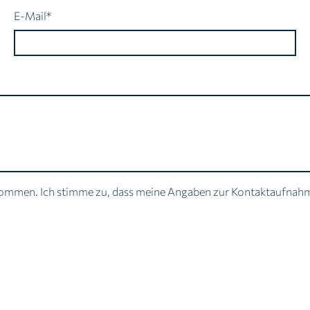
Pflichtfeld
E-Mail
*
genommen. Ich stimme zu, dass meine Angaben zur Kontaktaufnah