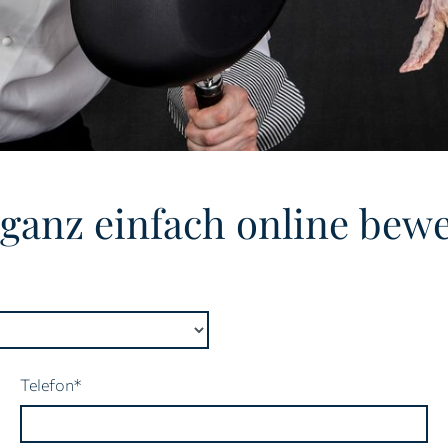
t ganz einfach online bew
Pflichtfeld
Telefon
*