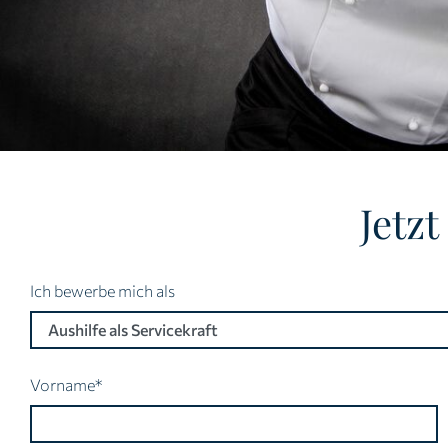
Jetz
Ich bewerbe mich als
Pflichtfeld
Vorname
*