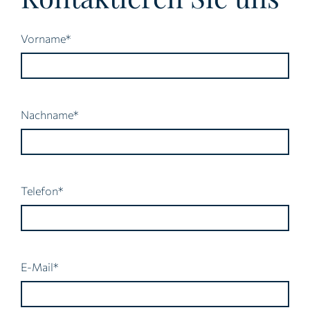
Pflichtfeld
Vorname
*
Pflichtfeld
Nachname
*
Pflichtfeld
Telefon
*
Pflichtfeld
E-Mail
*